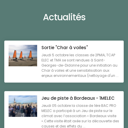
Actualités
Sortie "Char à voiles"
Jeudi 5 octobre les classes de 2PMIA, TCAP
ELEC et TMA se sont rendues à Saint-
Georges-de-Didonne pour une initiation au
Char à voiles et une sensibilisation aux
enjeux environnementaux (nettoyage d'un ...
Jeu de piste à Bordeaux - 1MELEC
Jeudi 05 octobre la classe de 1ère BAC PRO
MELEC a participé à un Jeu de piste sur le
climat avec l’association « Bordeaux visite
».Cette visite était axée sur la découverte des
causes et des effets du ...