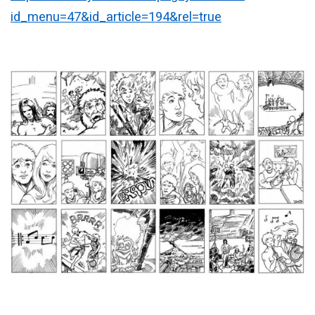
id_menu=47&id_article=194&rel=true