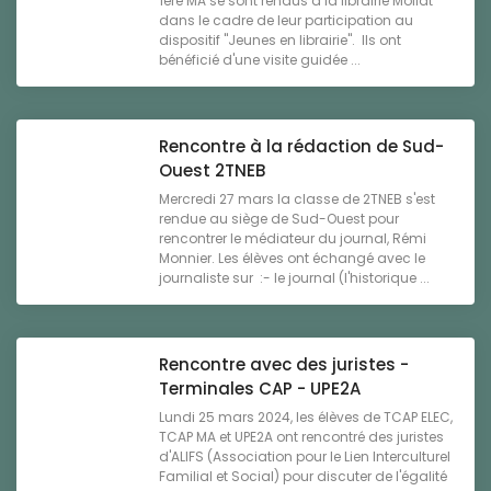
1ère MA se sont rendus à la librairie Mollat
dans le cadre de leur participation au
dispositif "Jeunes en librairie". Ils ont
bénéficié d'une visite guidée ...
Rencontre à la rédaction de Sud-
Ouest 2TNEB
Mercredi 27 mars la classe de 2TNEB s'est
rendue au siège de Sud-Ouest pour
rencontrer le médiateur du journal, Rémi
Monnier. Les élèves ont échangé avec le
journaliste sur :- le journal (l'historique ...
Rencontre avec des juristes -
Terminales CAP - UPE2A
Lundi 25 mars 2024, les élèves de TCAP ELEC,
TCAP MA et UPE2A ont rencontré des juristes
d'ALIFS (Association pour le Lien Interculturel
Familial et Social) pour discuter de l'égalité