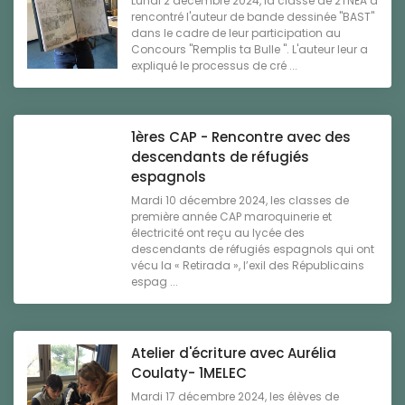
Lundi 2 décembre 2024, la classe de 2TNEA a
rencontré l'auteur de bande dessinée "BAST"
dans le cadre de leur participation au
Concours "Remplis ta Bulle ". L'auteur leur a
expliqué le processus de cré ...
1ères CAP - Rencontre avec des
descendants de réfugiés
espagnols
Mardi 10 décembre 2024, les classes de
première année CAP maroquinerie et
électricité ont reçu au lycée des
descendants de réfugiés espagnols qui ont
vécu la « Retirada », l’exil des Républicains
espag ...
Atelier d'écriture avec Aurélia
Coulaty- 1MELEC
Mardi 17 décembre 2024, les élèves de