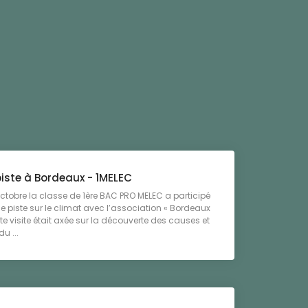
iste à Bordeaux - 1MELEC
ctobre la classe de 1ère BAC PRO MELEC a participé
e piste sur le climat avec l’association « Bordeaux
tte visite était axée sur la découverte des causes et
du ...