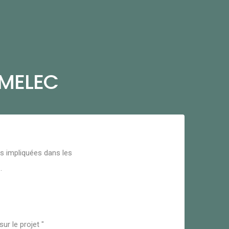
e MELEC
es impliquées dans les
" .
ur le projet "