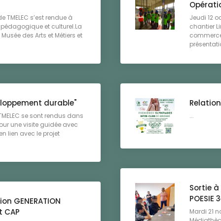
Opérati
 de TMELEC s’est rendue à
Jeudi 12 o
 pédagogique et culturel.La
chantier L
 Musée des Arts et Métiers et
commerce)
présentatio
eloppement durable"
Relation
 TMELEC se sont rendus dans
...
pour une visite guidée avec
en lien avec le projet
Sortie 
POESIE 
ation GENERATION
t CAP
Mardi 21 n
Médiathèqu