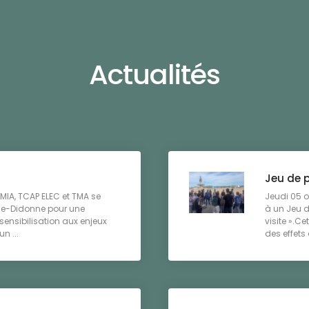
Actualités
Jeu de p
MIA, TCAP ELEC et TMA se
Jeudi 05 o
de-Didonne pour une
à un Jeu d
 sensibilisation aux enjeux
visite ».Ce
n ...
des effets 