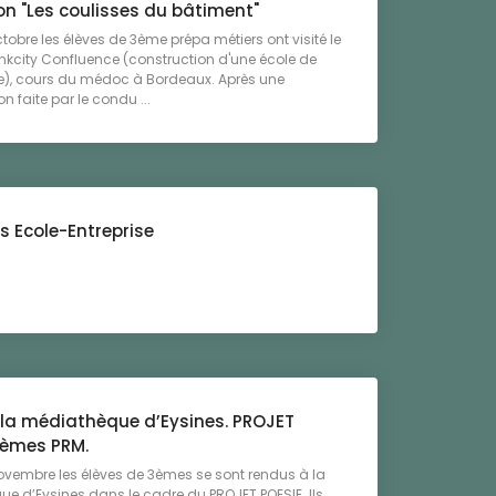
on "Les coulisses du bâtiment"
ctobre les élèves de 3ème prépa métiers ont visité le
inkcity Confluence (construction d'une école de
, cours du médoc à Bordeaux. Après une
n faite par le condu ...
s Ecole-Entreprise
à la médiathèque d’Eysines. PROJET
3èmes PRM.
ovembre les élèves de 3èmes se sont rendus à la
e d’Eysines dans le cadre du PROJET POESIE. Ils