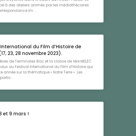
ipé à des ateliers animés par les médiathécaires
orrespondance im ...
 International du Film d’Histoire de
17, 23, 28 novembre 2023).
lèves de Terminales Bac et la classe de 1ère MELEC
ndus au Festival International du Film d’Histoire qui
te année sur la thématique « Notre Terre ». Les
artic ...
8 et 9 mars !