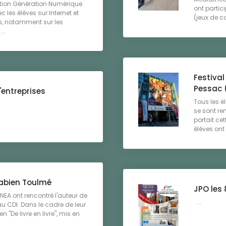
ation Génération Numérique
ont partic
 les élèves sur Internet et
(jeux de c
s, notamment sur les
..
Festival
Pessac (
'entreprises
Tous les é
se sont re
portait cet
élèves ont p
Fabien Toulmé
JPO les 
TNEA ont rencontré l'auteur de
...
 CDI. Dans le cadre de leur
en "De livre en livre", mis en