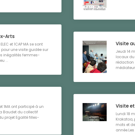
x-Arts
Visite 
 ELEC et 1CAP MA se sont
pour une visite guidée sur
Jeudi 14 m
des inégalités femmes-
locaux du 
u ...
rédaction 
médiateur 
Visite 
et 1MA ont participé à un
a Baudet du collectif
Lundi 18 m
projet Egalité filles-
Krakatoa, 
mots et de
année.Les é