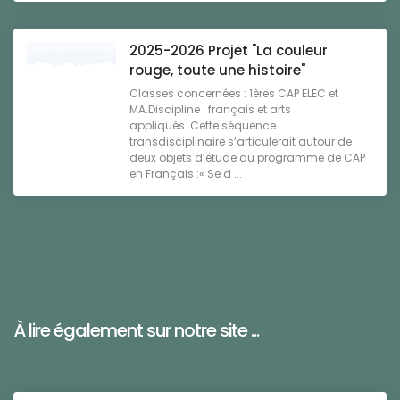
2025-2026 Projet "La couleur
rouge, toute une histoire"
Classes concernées : 1ères CAP ELEC et
MA.Discipline : français et arts
appliqués. Cette séquence
transdisciplinaire s’articulerait autour de
deux objets d’étude du programme de CAP
en Français :« Se d ...
À lire également sur notre site ...