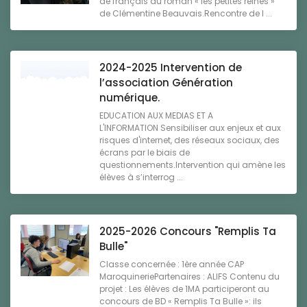
de français du roman « les petites reines »
de Clémentine Beauvais.Rencontre de l ...
2024-2025 Intervention de
l’association Génération
numérique.
EDUCATION AUX MEDIAS ET A
L'INFORMATION Sensibiliser aux enjeux et aux
risques d'internet, des réseaux sociaux, des
écrans par le biais de
questionnements.Intervention qui amène les
élèves à s’interrog ...
2025-2026 Concours "Remplis Ta
Bulle"
Classe concernée : 1ère année CAP
MaroquineriePartenaires : ALIFS Contenu du
projet : Les élèves de 1MA participeront au
concours de BD « Remplis Ta Bulle »: ils