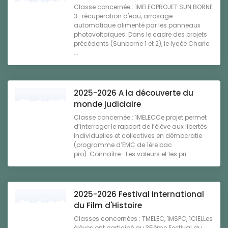
Classe concernée : 1MELECPROJET SUN BORNE
3 : récupération d'eau, arrosage
automatique alimenté par les panneaux
photovoltaïques. Dans le cadre des projets
précédents (Sunborne 1 et 2), le lycée Charle
...
2025-2026 A la découverte du
monde judiciaire
Classe concernée : 1MELECCe projet permet
d’interroger le rapport de l’élève aux libertés
individuelles et collectives en démocratie
(programme d’EMC de 1ère bac
pro). Connaître- Les valeurs et les pri ...
2025-2026 Festival International
du Film d'Histoire
Classes concernées : TMELEC, 1MSPC, 1CIELLes
élèves ont participé au 35ème Festival du