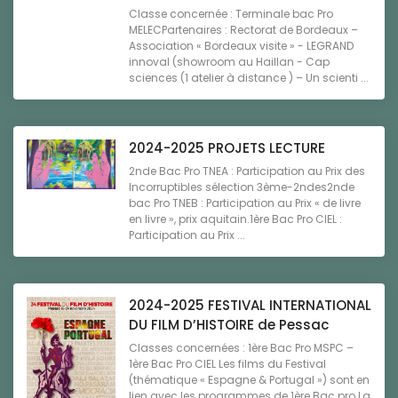
Classe concernée : Terminale bac Pro
MELECPartenaires : Rectorat de Bordeaux –
Association « Bordeaux visite » - LEGRAND
innoval (showroom au Haillan - Cap
sciences (1 atelier à distance ) – Un scienti ...
2024-2025 PROJETS LECTURE
2nde Bac Pro TNEA : Participation au Prix des
Incorruptibles sélection 3ème-2ndes2nde
bac Pro TNEB : Participation au Prix « de livre
en livre », prix aquitain.1ère Bac Pro CIEL :
Participation au Prix ...
2024-2025 FESTIVAL INTERNATIONAL
DU FILM D’HISTOIRE de Pessac
Classes concernées : 1ère Bac Pro MSPC –
1ère Bac Pro CIEL Les films du Festival
(thématique « Espagne & Portugal ») sont en
lien avec les programmes de 1ère Bac pro.La