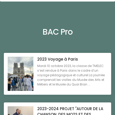
BAC Pro
2023 Voyage à Paris
Mardi 10 octobre 2023, la classe de TMELEC
s’est rendue à Paris dans le cadre d’un
voyage pédagogique et culturel.La journée
comprenait les visites du Musée des Arts et
Métiers et le Musée du Quai Bran ...
2023-2024 PROJET "AUTOUR DE LA
CHANSON, DES MOTS ET DES