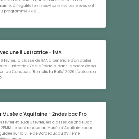
ain et à l’égalité femmes-hommes.Les élèves ont
au programme « « B ...
avec une illustratrice - 1MA
 février, la classe de 1MA a bénéficié d'un atelier
eure illustratrice Yaëlle Palacio, dans le cadre de sa
ion au Concours "Remplis ta Bulle" 2026.L'auteure a
 ...
u Musée d'Aquitaine - 2ndes bac Pro
 février et jeudi 5 février, les classes de 2nde Bac
t 2PMIA se sont rendus au Musée d’Aquitaine pour
 guidée sur la ville de Bordeaux au XVIIIème
lèves ont p ...