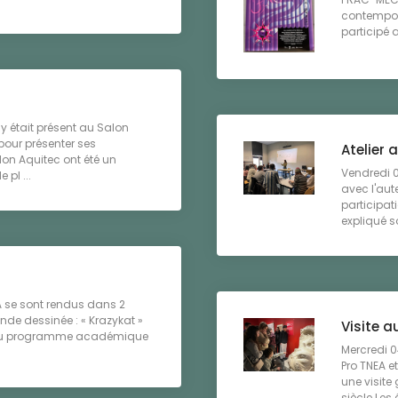
contempor
participé 
y était présent au Salon
pour présenter ses
Atelier 
on Aquitec ont été un
Vendredi 06
 pl ...
avec l'aut
participat
expliqué so
IA se sont rendus dans 2
ande dessinée : « Krazykat »
Visite a
e du programme académique
Mercredi 04
Pro TNEA e
une visite
siècle.Les é