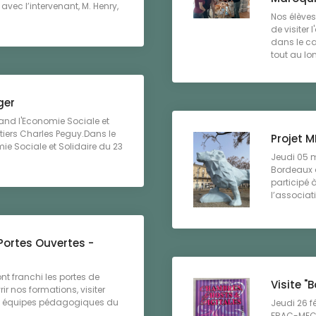
avec l’intervenant, M. Henry,
Nos élèves
de visiter 
dans le ca
tout au lon
ger
uand l'Economie Sociale et
étiers Charles Peguy.Dans le
Projet 
e Sociale et Solidaire du 23
Jeudi 05 m
Bordeaux d
participé 
l’associat
Portes Ouvertes -
nt franchi les portes de
Visite "
r nos formations, visiter
es équipes pédagogiques du
Jeudi 26 f
FRAC-MECA 