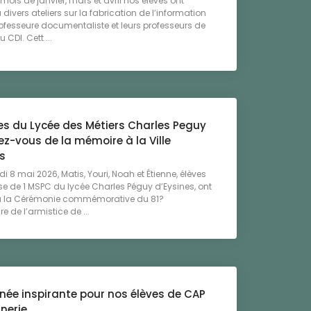
 mois de janvier, mars et avril nos élèves ont
 divers ateliers sur la fabrication de l’information
ofesseure documentaliste et leurs professeurs de
 CDI. Cett ...
ves du Lycée des Métiers Charles Peguy
z-vous de la mémoire à la Ville
s
i 8 mai 2026, Matis, Youri, Noah et Étienne, élèves
se de 1 MSPC du lycée Charles Péguy d’Eysines, ont
 à la Cérémonie commémorative du 81?
e de l’armistice de ...
née inspirante pour nos élèves de CAP
nerie