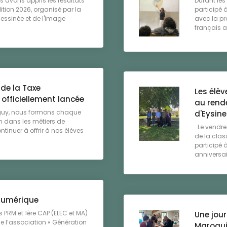
s avons appris les résultats
Durant les
ition 2026, organisé par la
participé à
dessinée et de l'image
avec la pr
français au
de la Taxe
Les élè
officiellement lancée
au rende
eguy, nous formons chaque
d'Eysine
n dans les métiers de
Le vendred
ontinuer à offrir à nos élèves
de la clas
participé
anniversair
 numérique
 PRM et 1ère CAP (ELEC et MA)
Une jour
de l’association « Génération
Maroqui