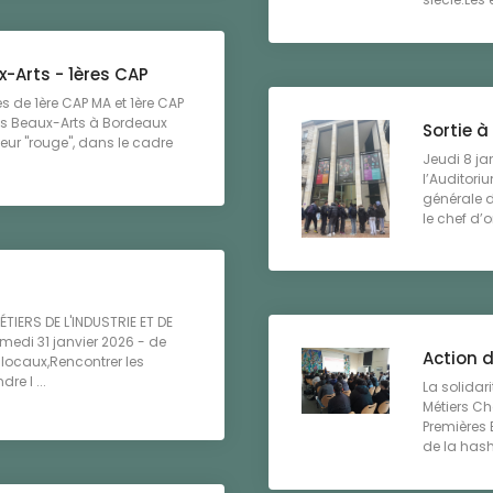
-Arts - 1ères CAP
es de 1ère CAP MA et 1ère CAP
es Beaux-Arts à Bordeaux
Sortie 
leur "rouge", dans le cadre
Jeudi 8 ja
l’Auditori
générale d
le chef d’
IERS DE L'INDUSTRIE ET DE
edi 31 janvier 2026 - de
Action d
locaux,Rencontrer les
e l ...
La solidar
Métiers C
Premières 
de la hash