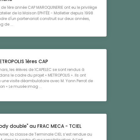
 de 1ère année CAP MAROQUINERIE ont eu le privilège
l'atelier de la Maison EPHTÉE - Malletier depuis 1998
dre d'un partenariat construit sur deux années,
g de ...
METROPOLIS 1ères CAP
ars, les élèves de 1CAPELEC se sont rendus à
ans le cadre du projet « METROPOLIS ». Ils ont
à une visite déambulatoire avec M. Yann Perrot de
ion « Le musée imag ...
Body double" au FRAC MECA - TCIEL
évrier, la classe de Terminale CIEL s’est rendue au
dans le cadre d’une sensibilisation à l’art