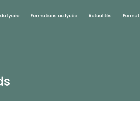
 du lycée
Formations au lycée
Actualités
Format
ds