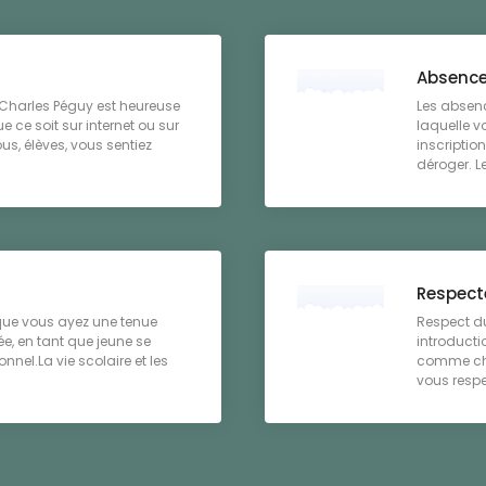
Absence
e Charles Péguy est heureuse
Les absenc
e ce soit sur internet ou sur
laquelle v
us, élèves, vous sentiez
inscription
déroger. Le
Respecter
 que vous ayez une tenue
Respect du
e, en tant que jeune se
introducti
nnel.La vie scolaire et les
comme chez
vous respec