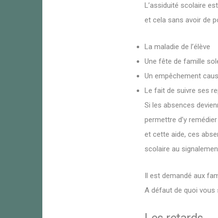
L’assiduité scolaire es
et cela sans avoir de p
La maladie de l’élève
Une fête de famille sol
Un empêchement causé 
Le fait de suivre ses 
Si les absences devien
permettre d’y remédier 
et cette aide, ces abs
scolaire au signalement
Il est demandé aux fami
A défaut de quoi vous 