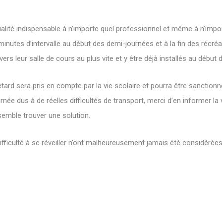
ualité indispensable à n’importe quel professionnel et même à n’impo
inutes d’intervalle au début des demi-journées et à la fin des récré
vers leur salle de cours au plus vite et y être déjà installés au début 
etard sera pris en compte par la vie scolaire et pourra être sanction
née dus à de réelles difficultés de transport, merci d’en informer la v
semble trouver une solution.
difficulté à se réveiller n’ont malheureusement jamais été considér