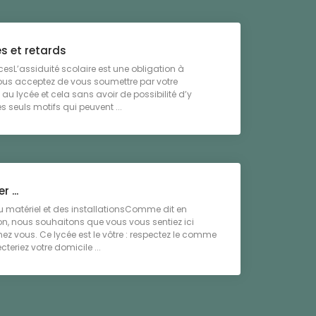
s et retards
esL’assiduité scolaire est une obligation à
ous acceptez de vous soumettre par votre
 au lycée et cela sans avoir de possibilité d’y
s seuls motifs qui peuvent ...
 ...
 matériel et des installationsComme dit en
on, nous souhaitons que vous vous sentiez ici
 vous. Ce lycée est le vôtre : respectez le comme
teriez votre domicile ...