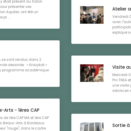
y était présent au Salon
pour présenter ses
Atelier 
on Aquitec ont été un
Vendredi 06
 pl ...
avec l'aut
participat
expliqué so
IA se sont rendus dans 2
ande dessinée : « Krazykat »
Visite a
e du programme académique
Mercredi 04
Pro TNEA e
une visite
siècle.Les é
-Arts - 1ères CAP
es de 1ère CAP MA et 1ère CAP
es Beaux-Arts à Bordeaux
Sortie 
leur "rouge", dans le cadre