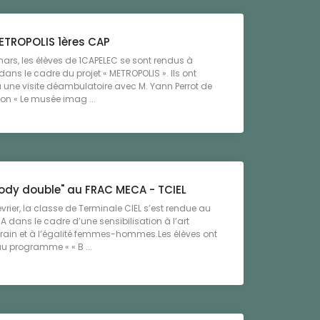
METROPOLIS 1ères CAP
ars, les élèves de 1CAPELEC se sont rendus à
ans le cadre du projet « METROPOLIS ». Ils ont
à une visite déambulatoire avec M. Yann Perrot de
ion « Le musée imag ...
Body double" au FRAC MECA - TCIEL
évrier, la classe de Terminale CIEL s’est rendue au
dans le cadre d’une sensibilisation à l’art
ain et à l’égalité femmes-hommes.Les élèves ont
au programme « « B ...