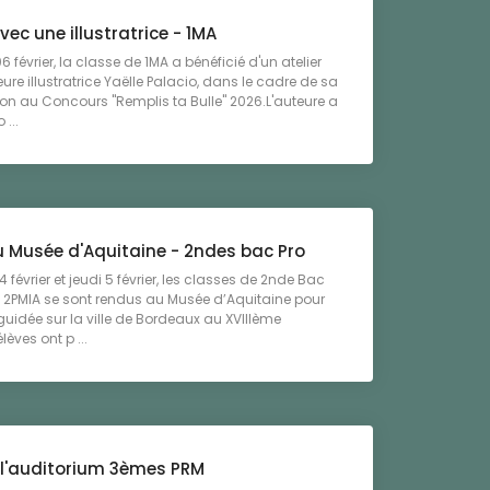
avec une illustratrice - 1MA
 février, la classe de 1MA a bénéficié d'un atelier
eure illustratrice Yaëlle Palacio, dans le cadre de sa
ion au Concours "Remplis ta Bulle" 2026.L'auteure a
 ...
u Musée d'Aquitaine - 2ndes bac Pro
 février et jeudi 5 février, les classes de 2nde Bac
t 2PMIA se sont rendus au Musée d’Aquitaine pour
 guidée sur la ville de Bordeaux au XVIIIème
lèves ont p ...
à l'auditorium 3èmes PRM