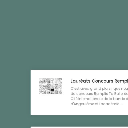
Lauréats Concours Rempli
C’est avec grand plaisir que nou
du concours Remplis Ta Bulle, éd
Cité internationale de la bande 
d'Angoulême et l’académie ...