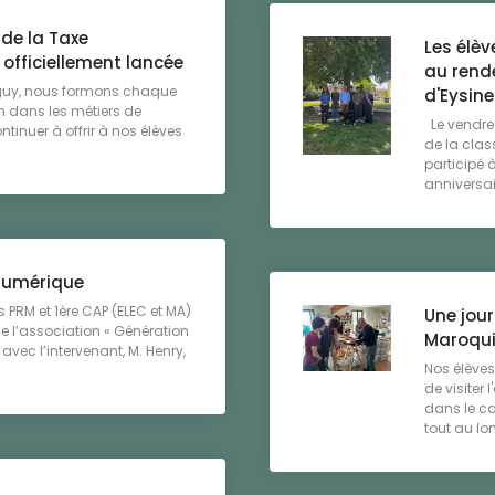
de la Taxe
Les élè
officiellement lancée
au rende
eguy, nous formons chaque
d'Eysine
n dans les métiers de
Le vendred
ontinuer à offrir à nos élèves
de la clas
participé
anniversair
 numérique
 PRM et 1ère CAP (ELEC et MA)
Une jour
de l’association « Génération
Maroqui
avec l’intervenant, M. Henry,
Nos élèves
de visiter 
dans le ca
tout au lon