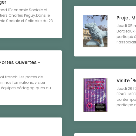
ger
uand l'Economie Sociale et
étiers Charles Peguy.Dans le
Projet 
e Sociale et Solidaire du 23
Jeudi 05 m
Bordeaux d
participé 
l’associat
Portes Ouvertes -
nt franchi les portes de
Visite "
r nos formations, visiter
es équipes pédagogiques du
Jeudi 26 f
FRAC-MECA 
contempor
participé 