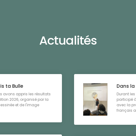
Actualités
s ta Bulle
Dans la 
s avons appris les résultats
Durant les
ition 2026, organisé par la
participé à
dessinée et de l'image
avec la pr
français au