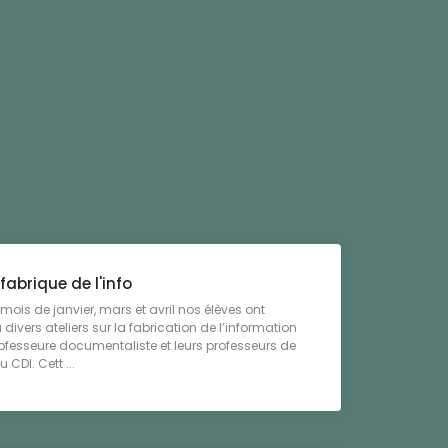
fabrique de l'info
 mois de janvier, mars et avril nos élèves ont
 divers ateliers sur la fabrication de l’information
ofesseure documentaliste et leurs professeurs de
 CDI. Cett ...