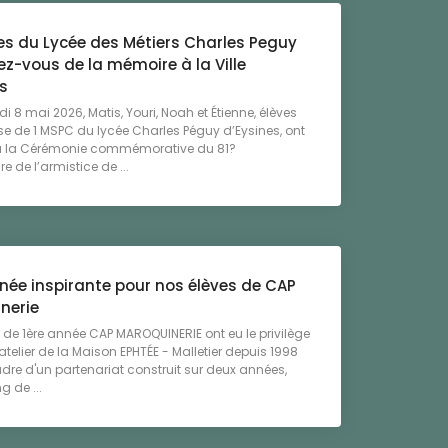
ves du Lycée des Métiers Charles Peguy
z-vous de la mémoire à la Ville
s
i 8 mai 2026, Matis, Youri, Noah et Étienne, élèves
se de 1 MSPC du lycée Charles Péguy d’Eysines, ont
 à la Cérémonie commémorative du 81?
e de l’armistice de ...
née inspirante pour nos élèves de CAP
nerie
 de 1ère année CAP MAROQUINERIE ont eu le privilège
l'atelier de la Maison EPHTÉE - Malletier depuis 1998
dre d'un partenariat construit sur deux années,
g de ...