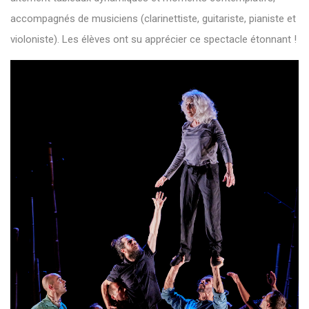
accompagnés de musiciens (clarinettiste, guitariste, pianiste et
violoniste). Les élèves ont su apprécier ce spectacle étonnant !