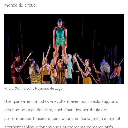
monde du cirque.
Photo ©Christophe Raynaud de Lage
Une quinzaine d'artistes virevoltent avec pour seuls supports
des bambous en équilibre, enchaînant les acrobaties et
performances. Plusieurs générations se partagent la scène et
alternent tableaux dynamiques et moments contemplatifs,