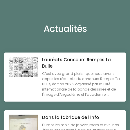
Actualités
Lauréats Concours Remplis ta
Bulle
C’est avec grand plaisir que nous avons
appris les résultats du concours Remplis Ta
Bulle, édition 2026, organisé par la Cité
internationale de la bande dessinée et de
l'image d'Angoulême et l’académie ...
Dans la fabrique de l'info
Durant les mois de janvier, mars et avril nos