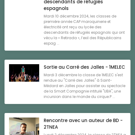
descendants de réfugiés
espagnols
Mardi 10 décembre 2024, les classes de
première année CAP maroquinerie et
électricité ont reçu au lycée des
descendants de réfugiés espagnols qui ont
vécu la « Retirada », l’exil des Républicains
espag ...
Sortie au Carré des Jalles - 1MELEC
Mardi 3 décembre la classe de 1MELEC s'est
rendue au "Carré des Jalles" à Saint-
Médard en Jalles pour assister au spectacle
de la Smart Compagnie intitulé "UBA", une
incursion dans le monde du cirque.P ...
Rencontre avec un auteur de BD -
2TNEA
Lundi 2 décembre 2024, la classe de 2TNEA a