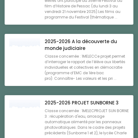
élèves ont participé au 35ème Festival du
film d’Histoire de Pessac (du lundi 3 au
vendredi 21 novembre 2025).Les films au
programme du Festival (thématique ...
2025-2026 A la découverte du
monde judiciaire
Classe concernée : 1MELECCe projet permet
d’interroger le rapport de l’élève aux libertés
individuelles et collectives en démocratie
(programme d’EMC de 1ère bac
pro). Connaître- Les valeurs et les pri ...
2025-2026 PROJET SUNBORNE 3
Classe concernée : 1MELECPROJET SUN BORNE
3 : récupération d'eau, arrosage
automatique alimenté par les panneaux
photovoltaïques. Dans le cadre des projets
précédents (Sunborne 1 et 2), le lycée Charle