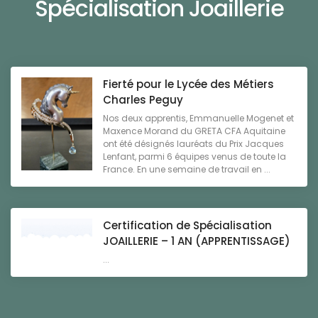
Spécialisation Joaillerie
Fierté pour le Lycée des Métiers
Charles Peguy
Nos deux apprentis, Emmanuelle Mogenet et
Maxence Morand du GRETA CFA Aquitaine
ont été désignés lauréats du Prix Jacques
Lenfant, parmi 6 équipes venus de toute la
France. En une semaine de travail en ...
Certification de Spécialisation
JOAILLERIE – 1 AN (APPRENTISSAGE)
...