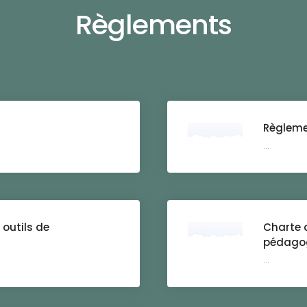
Règlements
Règlemen
...
outils de
Charte d
pédago
...