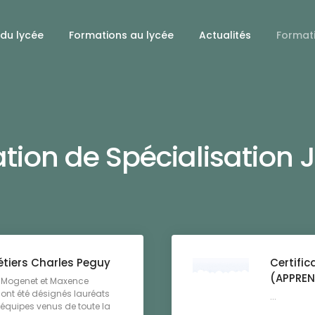
 du lycée
Formations au lycée
Actualités
Format
ation de Spécialisation J
Métiers Charles Peguy
Certific
(APPREN
 Mogenet et Maxence
ont été désignés lauréats
...
 équipes venus de toute la