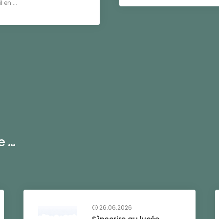
en ...
...
26.06.2026