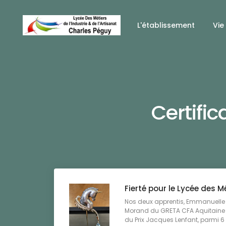
L'établissement
Vie
Certific
Fierté pour le Lycée des 
Nos deux apprentis, Emmanuelle
Morand du GRETA CFA Aquitaine 
du Prix Jacques Lenfant, parmi 6