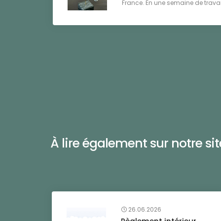
France. En une semaine de travail 
À lire également sur notre site 
26.06.2026